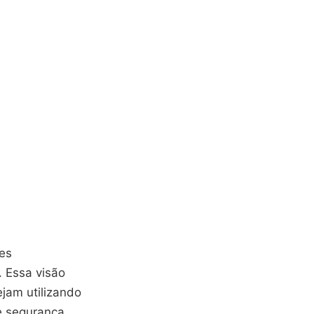
ões
. Essa visão
ejam utilizando
e segurança.