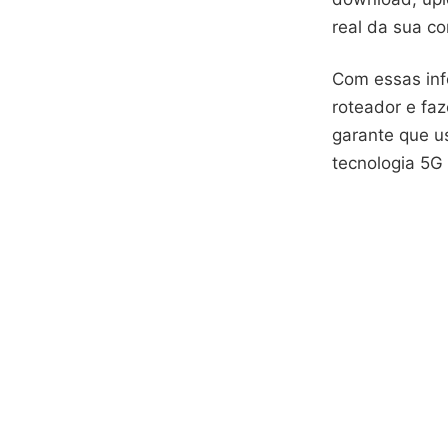
real da sua c
Com essas info
roteador e fa
garante que u
tecnologia 5G 