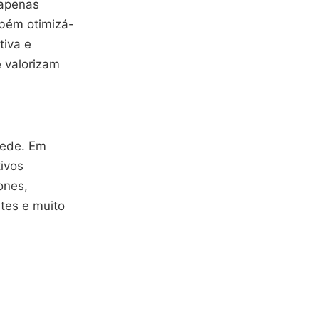
 apenas
mbém otimizá-
tiva e
e valorizam
rede. Em
tivos
ones,
tes e muito