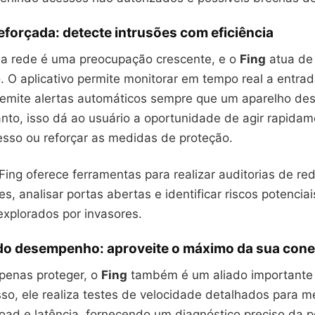
forçada: detecte intrusões com eficiência
a rede é uma preocupação crescente, e o
Fing
atua de 
. O aplicativo permite monitorar em tempo real a entra
e emite alertas automáticos sempre que um aparelho de
anto, isso dá ao usuário a oportunidade de agir rapida
esso ou reforçar as medidas de proteção.
Fing oferece ferramentas para realizar auditorias de rede
es, analisar portas abertas e identificar riscos potencia
explorados por invasores.
do desempenho: aproveite o máximo da sua con
penas proteger, o
Fing
também é um aliado importante 
sso, ele realiza testes de velocidade detalhados para m
oad e latência, fornecendo um diagnóstico preciso da 