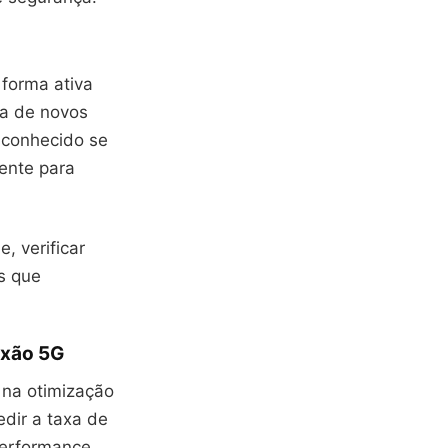
forma ativa
da de novos
sconhecido se
mente para
, verificar
is que
exão 5G
na otimização
edir a taxa de
performance