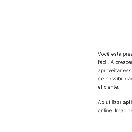
Você está pre
fácil. A cres
aproveitar es
de possibilida
eficiente.
Ao utilizar
apl
online. Imagi