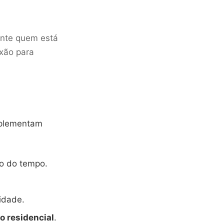
ente quem está
xão para
mplementam
o do tempo.
idade.
o residencial
.