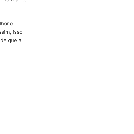
lhor o
ssim, isso
ade que a