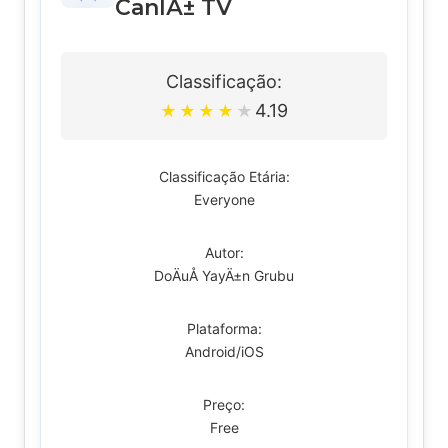
CanlÄ± TV
Classificação:
4.19
★
★
★
★
★
Classificação Etária:
Everyone
Autor:
DoÄuÅ YayÄ±n Grubu
Plataforma:
Android/iOS
Preço:
Free