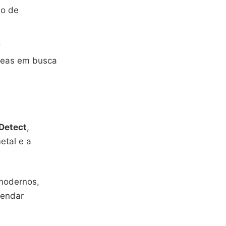
so de
.
áreas em busca
 Detect
,
etal e a
modernos,
vendar