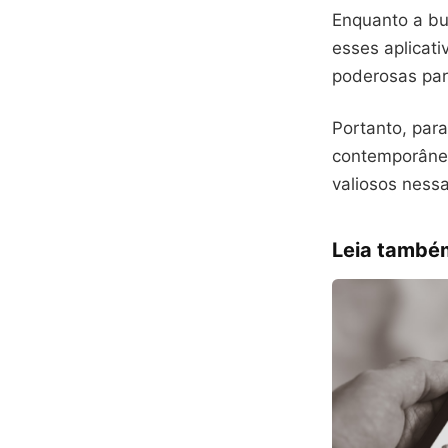
Enquanto a bu
esses aplicat
poderosas par
Portanto, par
contemporânea
valiosos nessa
Leia també