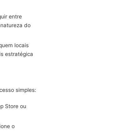
uir entre
 natureza do
rquem locais
s estratégica
cesso simples:
pp Store ou
ione o