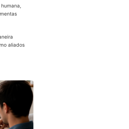
e humana,
ramentas
aneira
omo aliados