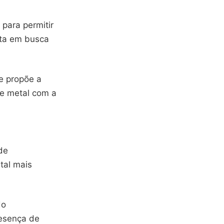
 para permitir
lta em busca
e propõe a
de metal com a
de
tal mais
do
resença de