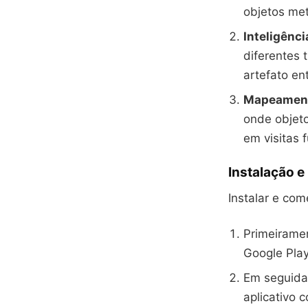
objetos met
Inteligência
diferentes 
artefato en
Mapeament
onde objeto
em visitas f
Instalação e
Instalar e com
Primeiramen
Google Play
Em seguida,
aplicativo c