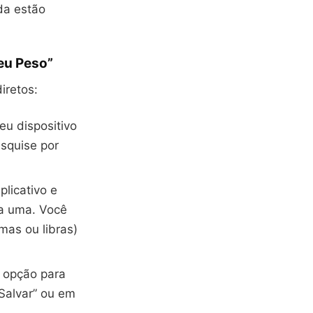
da estão
seu Peso”
iretos:
seu dispositivo
esquise por
.
plicativo e
ha uma. Você
mas ou libras)
a opção para
“Salvar” ou em