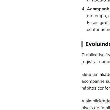
um botão s
Acompanha
do tempo, o
Esses gráfi
conforme n
Evoluind
O aplicativo 
registrar núme
Ele é um alia
acompanhe sua
hábitos confo
A simplicidad
níveis de fami