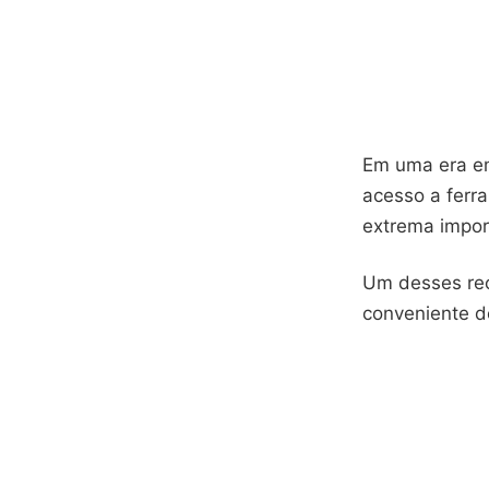
Em uma era em
acesso a ferr
extrema import
Um desses rec
conveniente de