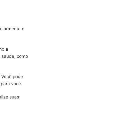
gularmente e
mo a
de saúde, como
e. Você pode
 para você.
lize suas