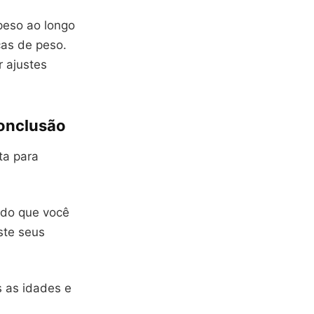
 peso ao longo
ças de peso.
r ajustes
Conclusão
ta para
ndo que você
ste seus
s as idades e