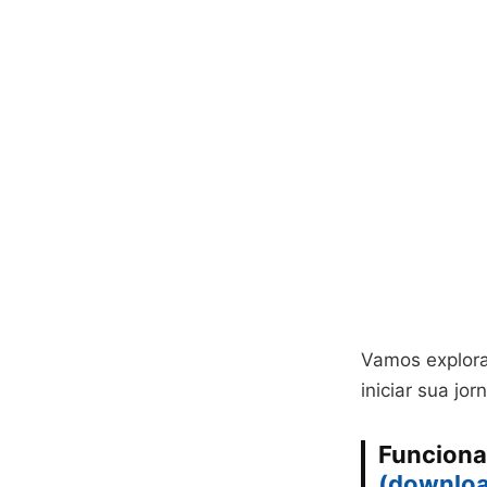
Vamos explora
iniciar sua j
Funciona
(downlo