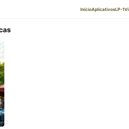
Início
Aplicativos
LP-1
V
cas