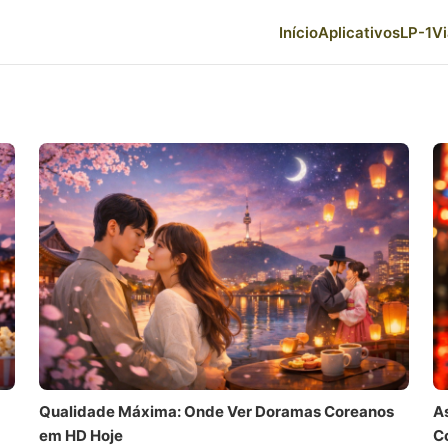
Início
Aplicativos
LP-1
V
Qualidade Máxima: Onde Ver Doramas Coreanos
A
em HD Hoje
C