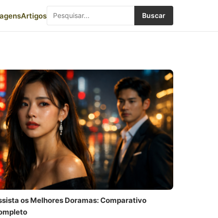
iagens
Artigos
Buscar
ssista os Melhores Doramas: Comparativo
ompleto