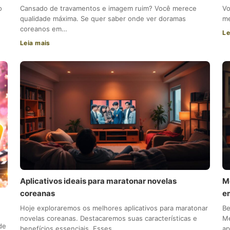
o
Cansado de travamentos e imagem ruim? Você merece
Vo
qualidade máxima. Se quer saber onde ver doramas
me
coreanos em…
Le
Leia mais
Aplicativos ideais para maratonar novelas
M
coreanas
e
Hoje exploraremos os melhores aplicativos para maratonar
Be
novelas coreanas. Destacaremos suas características e
Me
de
benefícios essenciais. Esses…
ap