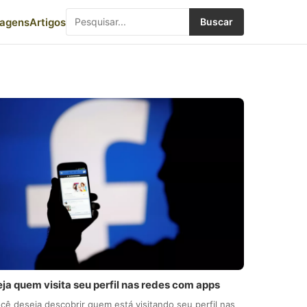
iagens
Artigos
Buscar
ja quem visita seu perfil nas redes com apps
cê deseja descobrir quem está visitando seu perfil nas