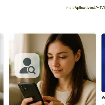
Início
Aplicativos
LP-1
V
Ve
Vo