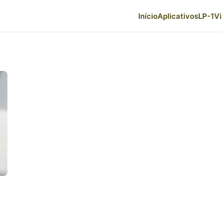
Início
Aplicativos
LP-1
V