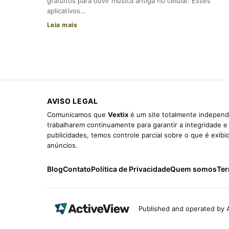
gratuitos para ouvir música antiga no celular. Esses
aplicativos…
Leia mais
AVISO LEGAL
Comunicamos que
Vextix
é um site totalmente independe
trabalharem continuamente para garantir a integridade 
publicidades, temos controle parcial sobre o que é exib
anúncios.
Blog
Contato
Política de Privacidade
Quem somos
Ter
Published and operated by A