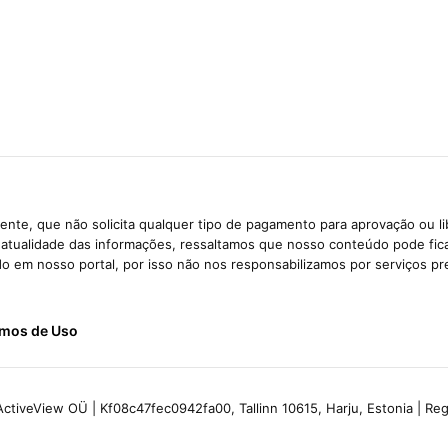
nte, que não solicita qualquer tipo de pagamento para aprovação ou l
e atualidade das informações, ressaltamos que nosso conteúdo pode fi
ido em nosso portal, por isso não nos responsabilizamos por serviços pr
mos de Uso
ctiveView OÜ | Kf08c47fec0942fa00, Tallinn 10615, Harju, Estonia | R