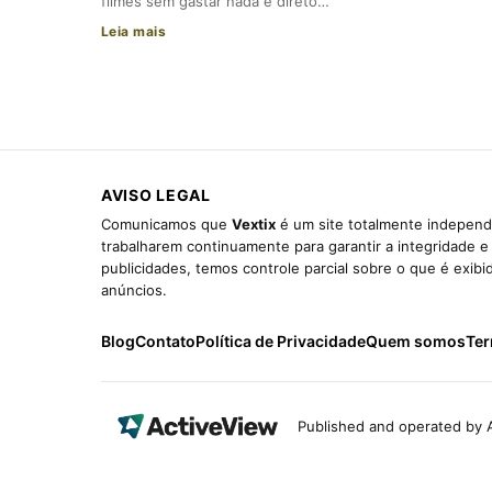
filmes sem gastar nada e direto…
Leia mais
AVISO LEGAL
Comunicamos que
Vextix
é um site totalmente independe
trabalharem continuamente para garantir a integridade 
publicidades, temos controle parcial sobre o que é exib
anúncios.
Blog
Contato
Política de Privacidade
Quem somos
Ter
Published and operated by A