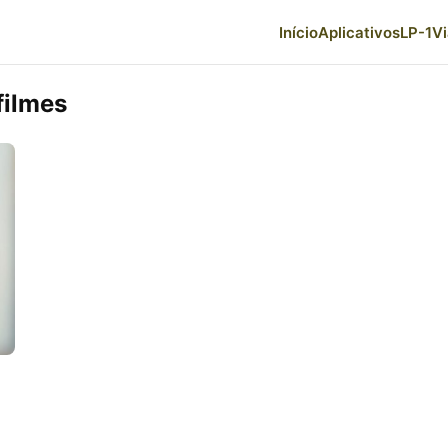
Início
Aplicativos
LP-1
V
filmes