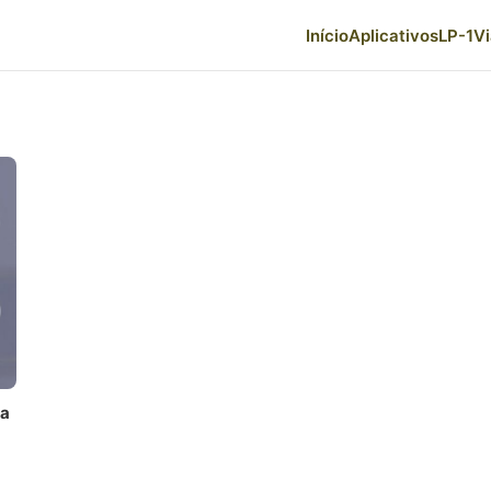
Início
Aplicativos
LP-1
V
na