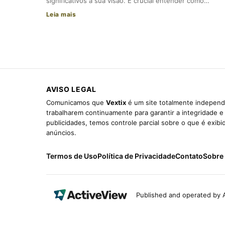
significativos à sua visão. É crucial entender como…
Leia mais
AVISO LEGAL
Comunicamos que
Vextix
é um site totalmente independe
trabalharem continuamente para garantir a integridade 
publicidades, temos controle parcial sobre o que é exib
anúncios.
Termos de Uso
Política de Privacidade
Contato
Sobre
Published and operated by A