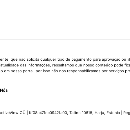
nte, que não solicita qualquer tipo de pagamento para aprovação ou l
e atualidade das informações, ressaltamos que nosso conteúdo pode fi
ido em nosso portal, por isso não nos responsabilizamos por serviços pr
 Nós
ctiveView OÜ | Kf08c47fec0942fa00, Tallinn 10615, Harju, Estonia | R