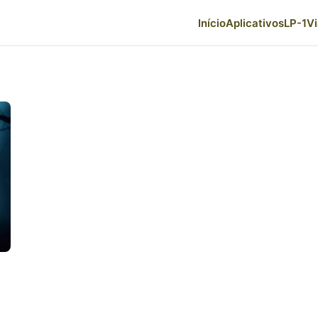
Início
Aplicativos
LP-1
V