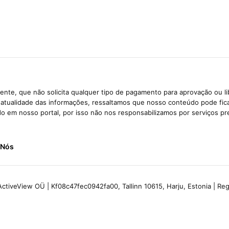
nte, que não solicita qualquer tipo de pagamento para aprovação ou l
e atualidade das informações, ressaltamos que nosso conteúdo pode fi
ido em nosso portal, por isso não nos responsabilizamos por serviços pr
 Nós
ctiveView OÜ | Kf08c47fec0942fa00, Tallinn 10615, Harju, Estonia | R