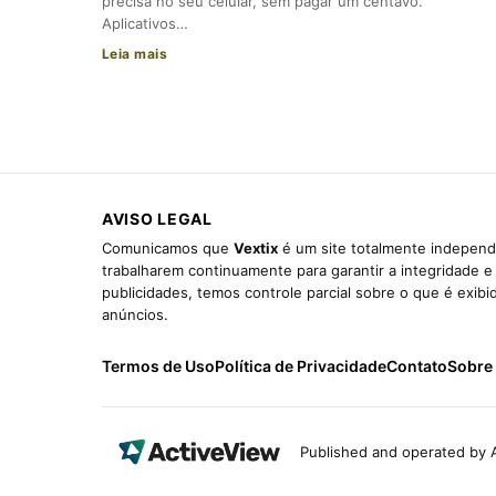
precisa no seu celular, sem pagar um centavo.
Aplicativos…
Leia mais
AVISO LEGAL
Comunicamos que
Vextix
é um site totalmente independe
trabalharem continuamente para garantir a integridade 
publicidades, temos controle parcial sobre o que é exib
anúncios.
Termos de Uso
Política de Privacidade
Contato
Sobre
Published and operated by A