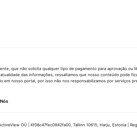
nte, que não solicita qualquer tipo de pagamento para aprovação ou l
e atualidade das informações, ressaltamos que nosso conteúdo pode fi
ido em nosso portal, por isso não nos responsabilizamos por serviços pr
 Nós
ctiveView OÜ | Kf08c47fec0942fa00, Tallinn 10615, Harju, Estonia | R