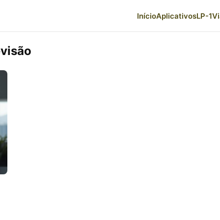
Início
Aplicativos
LP-1
V
evisão