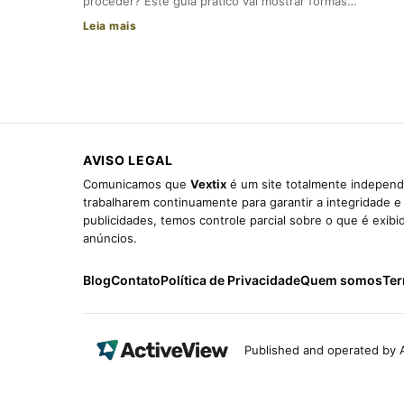
proceder? Este guia prático vai mostrar formas…
Leia mais
AVISO LEGAL
Comunicamos que
Vextix
é um site totalmente independe
trabalharem continuamente para garantir a integridade 
publicidades, temos controle parcial sobre o que é exib
anúncios.
Blog
Contato
Política de Privacidade
Quem somos
Ter
Published and operated by A