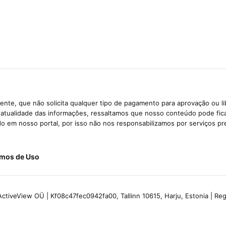
nte, que não solicita qualquer tipo de pagamento para aprovação ou l
e atualidade das informações, ressaltamos que nosso conteúdo pode fi
ido em nosso portal, por isso não nos responsabilizamos por serviços pr
mos de Uso
ctiveView OÜ | Kf08c47fec0942fa00, Tallinn 10615, Harju, Estonia | R