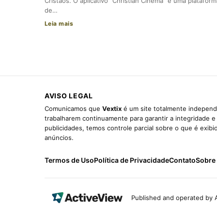
Cristãos. O aplicativo “Christian Cinema” é uma plataform
de…
Leia mais
AVISO LEGAL
Comunicamos que
Vextix
é um site totalmente independe
trabalharem continuamente para garantir a integridade 
publicidades, temos controle parcial sobre o que é exib
anúncios.
Termos de Uso
Política de Privacidade
Contato
Sobre
Published and operated by A