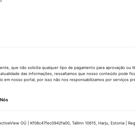
a
nte, que não solicita qualquer tipo de pagamento para aprovação ou l
e atualidade das informações, ressaltamos que nosso conteúdo pode fi
ido em nosso portal, por isso não nos responsabilizamos por serviços pr
 Nós
ctiveView OÜ | Kf08c47fec0942fa00, Tallinn 10615, Harju, Estonia | R