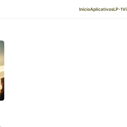
Início
Aplicativos
LP-1
V