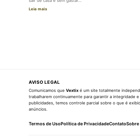
sair de casa e sem gastar…
Leia mais
AVISO LEGAL
Comunicamos que
Vextix
é um site totalmente independe
trabalharem continuamente para garantir a integridade 
publicidades, temos controle parcial sobre o que é exib
anúncios.
Termos de Uso
Política de Privacidade
Contato
Sobre