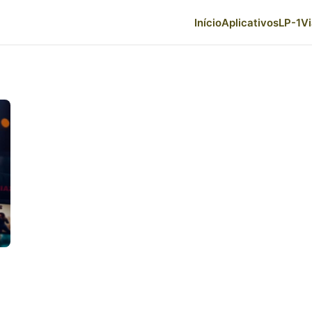
Início
Aplicativos
LP-1
V