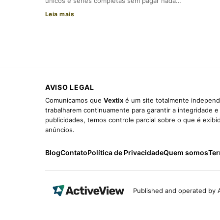
únicos e séries completas sem pagar nada…
Leia mais
AVISO LEGAL
Comunicamos que
Vextix
é um site totalmente independe
trabalharem continuamente para garantir a integridade 
publicidades, temos controle parcial sobre o que é exib
anúncios.
Blog
Contato
Política de Privacidade
Quem somos
Ter
Published and operated by A