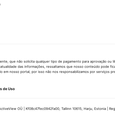
u
nte, que não solicita qualquer tipo de pagamento para aprovação ou l
e atualidade das informações, ressaltamos que nosso conteúdo pode fi
ido em nosso portal, por isso não nos responsabilizamos por serviços pr
s de Uso
ctiveView OÜ | Kf08c47fec0942fa00, Tallinn 10615, Harju, Estonia | R