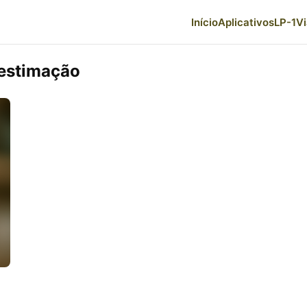
Início
Aplicativos
LP-1
V
 estimação