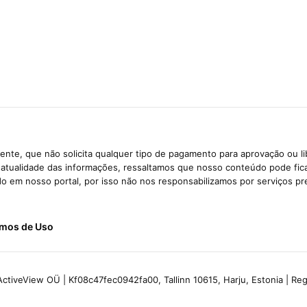
nte, que não solicita qualquer tipo de pagamento para aprovação ou l
e atualidade das informações, ressaltamos que nosso conteúdo pode fi
ido em nosso portal, por isso não nos responsabilizamos por serviços pr
mos de Uso
ctiveView OÜ | Kf08c47fec0942fa00, Tallinn 10615, Harju, Estonia | R