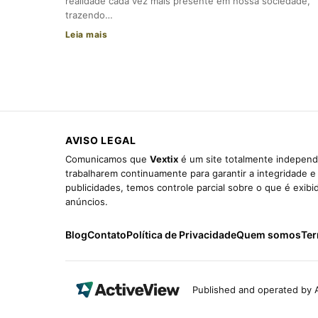
realidade cada vez mais presente em nossa sociedade,
trazendo…
Leia mais
AVISO LEGAL
Comunicamos que
Vextix
é um site totalmente independe
trabalharem continuamente para garantir a integridade 
publicidades, temos controle parcial sobre o que é exib
anúncios.
Blog
Contato
Política de Privacidade
Quem somos
Ter
Published and operated by A