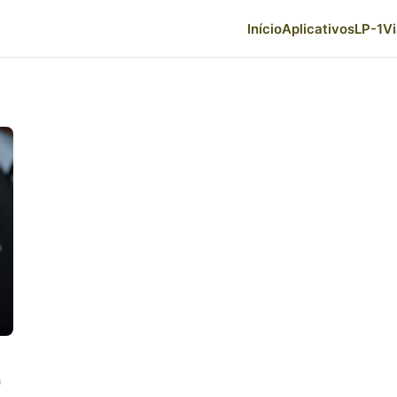
Início
Aplicativos
LP-1
V
a