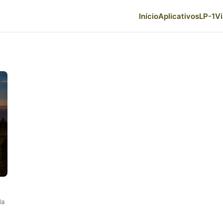
Início
Aplicativos
LP-1
V
da