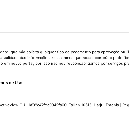
nte, que não solicita qualquer tipo de pagamento para aprovação ou l
e atualidade das informações, ressaltamos que nosso conteúdo pode fi
ido em nosso portal, por isso não nos responsabilizamos por serviços pr
mos de Uso
ctiveView OÜ | Kf08c47fec0942fa00, Tallinn 10615, Harju, Estonia | R