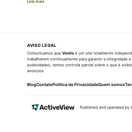
Leia mais
AVISO LEGAL
Comunicamos que
Vextix
é um site totalmente independe
trabalharem continuamente para garantir a integridade 
publicidades, temos controle parcial sobre o que é exib
anúncios.
Blog
Contato
Política de Privacidade
Quem somos
Ter
Published and operated by A