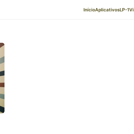
Início
Aplicativos
LP-1
V