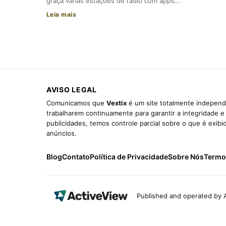
graça várias estações de rádio com apps…
Leia mais
AVISO LEGAL
Comunicamos que
Vextix
é um site totalmente independe
trabalharem continuamente para garantir a integridade 
publicidades, temos controle parcial sobre o que é exib
anúncios.
Blog
Contato
Política de Privacidade
Sobre Nós
Termo
Published and operated by A