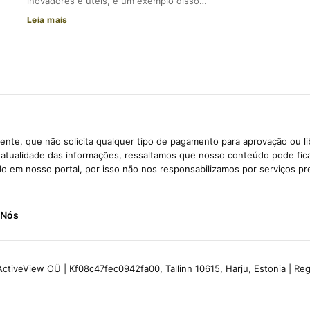
inovadores e úteis, e um exemplo disso…
Leia mais
nte, que não solicita qualquer tipo de pagamento para aprovação ou l
e atualidade das informações, ressaltamos que nosso conteúdo pode fi
ido em nosso portal, por isso não nos responsabilizamos por serviços pr
 Nós
ctiveView OÜ | Kf08c47fec0942fa00, Tallinn 10615, Harju, Estonia | R