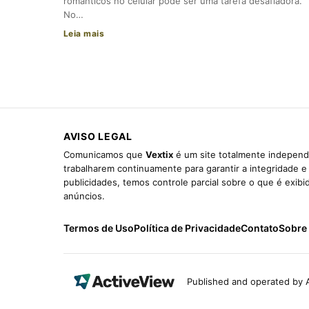
românticos no celular pode ser uma tarefa desafiadora.
No…
Leia mais
AVISO LEGAL
Comunicamos que
Vextix
é um site totalmente independe
trabalharem continuamente para garantir a integridade 
publicidades, temos controle parcial sobre o que é exib
anúncios.
Termos de Uso
Política de Privacidade
Contato
Sobre
Published and operated by A