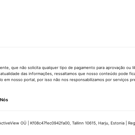
nte, que não solicita qualquer tipo de pagamento para aprovação ou l
e atualidade das informações, ressaltamos que nosso conteúdo pode fi
ido em nosso portal, por isso não nos responsabilizamos por serviços pr
 Nós
ctiveView OÜ | Kf08c47fec0942fa00, Tallinn 10615, Harju, Estonia | R