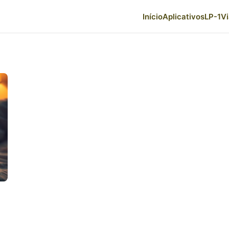
Início
Aplicativos
LP-1
V