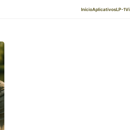
Início
Aplicativos
LP-1
V