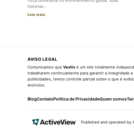
força dominante no entretenimento global. Suas
histórias…
Leia mais
AVISO LEGAL
Comunicamos que
Vextix
é um site totalmente independe
trabalharem continuamente para garantir a integridade 
publicidades, temos controle parcial sobre o que é exib
anúncios.
Blog
Contato
Política de Privacidade
Quem somos
Ter
Published and operated by A