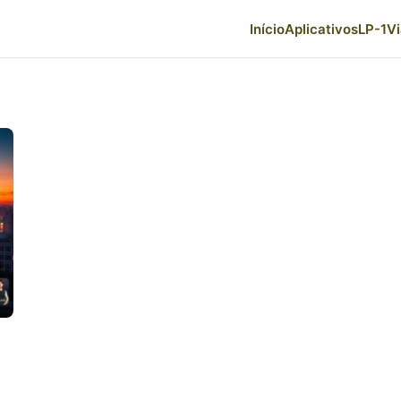
Início
Aplicativos
LP-1
V