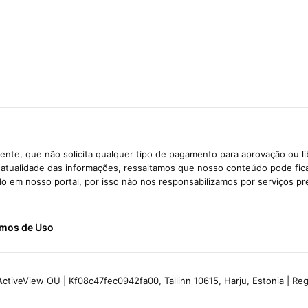
nte, que não solicita qualquer tipo de pagamento para aprovação ou l
e atualidade das informações, ressaltamos que nosso conteúdo pode fi
ido em nosso portal, por isso não nos responsabilizamos por serviços pr
mos de Uso
ctiveView OÜ | Kf08c47fec0942fa00, Tallinn 10615, Harju, Estonia | R