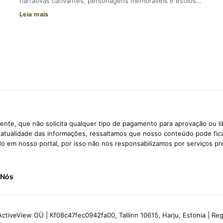
narrativas cativantes, personagens memoráveis e estilos…
s
Leia mais
nte, que não solicita qualquer tipo de pagamento para aprovação ou l
e atualidade das informações, ressaltamos que nosso conteúdo pode fi
ido em nosso portal, por isso não nos responsabilizamos por serviços pr
 Nós
ctiveView OÜ | Kf08c47fec0942fa00, Tallinn 10615, Harju, Estonia | R