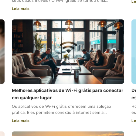
seus dados móveis? O wi-fi grátis se tornou uma…
Le
Leia mais
Melhores aplicativos de Wi-Fi grátis para conectar
D
em qualquer lugar
e
Os aplicativos de Wi-Fi grátis oferecem uma solução
Ho
prática. Eles permitem conexão à internet sem a…
es
Leia mais
Le