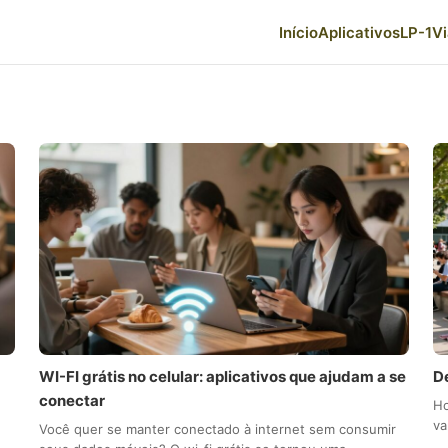
Início
Aplicativos
LP-1
V
WI-FI grátis no celular: aplicativos que ajudam a se
D
conectar
Ho
va
Você quer se manter conectado à internet sem consumir