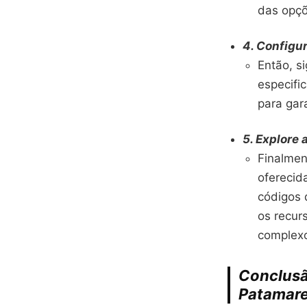
das opçõ
4. Configur
Então, s
especifi
para gar
5. Explore 
Finalmen
oferecid
códigos 
os recur
complex
Conclusã
Patamar