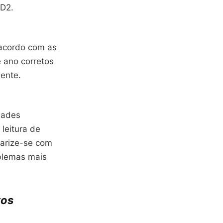
BD2.
e acordo com as
e ano corretos
ente.
dades
leitura de
iarize-se com
oblemas mais
vos