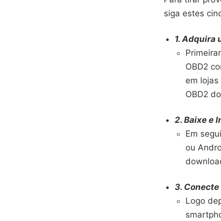
siga estes cin
1. Adquira
Primeira
OBD2 com
em lojas
OBD2 do 
2. Baixe e 
Em seguid
ou Andro
download
3. Conecte 
Logo dep
smartpho