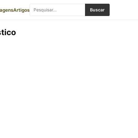
iagens
Artigos
Buscar
tico