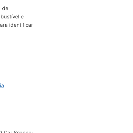
l de
bustível e
ra identificar
ia
2 Car Scanner,