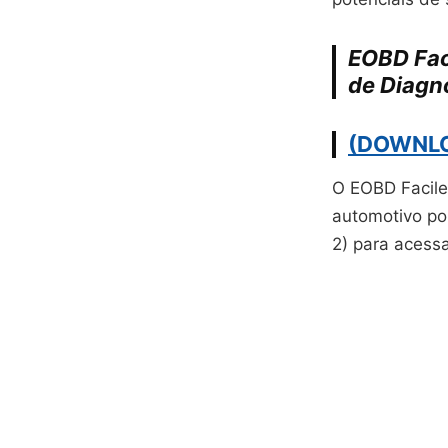
EOBD Fac
de Diagn
(DOWNL
O EOBD Facile
automotivo po
2) para acess