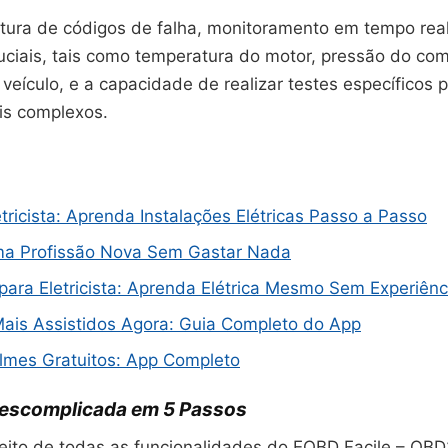
leitura de códigos de falha, monitoramento em tempo rea
uciais, tais como temperatura do motor, pressão do com
veículo, e a capacidade de realizar testes específicos pa
is complexos.
tricista: Aprenda Instalações Elétricas Passo a Passo
a Profissão Nova Sem Gastar Nada
 para Eletricista: Aprenda Elétrica Mesmo Sem Experiênc
Mais Assistidos Agora: Guia Completo do App
ilmes Gratuitos: App Completo
Descomplicada em 5 Passos
oveito de todas as funcionalidades do EOBD Facile – OBD