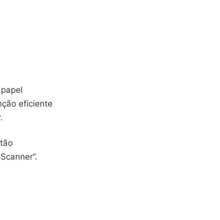
 papel
ção eficiente
.
stão
Scanner”.