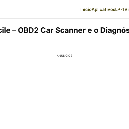
Início
Aplicativos
LP-1
V
ile – OBD2 Car Scanner e o Diagnós
ANÚNCIOS