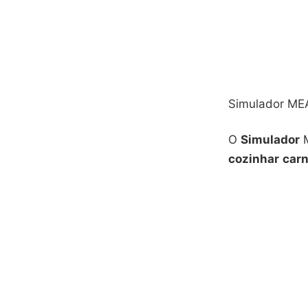
Simulador MEA
O
Simulador
M
cozinhar
car