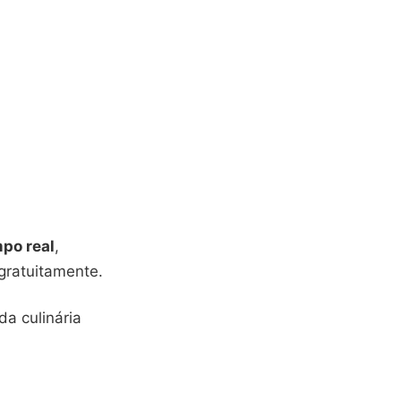
po real
,
gratuitamente.
a culinária