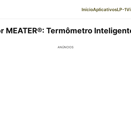
Início
Aplicativos
LP-1
V
r MEATER®: Termômetro Inteligent
ANÚNCIOS