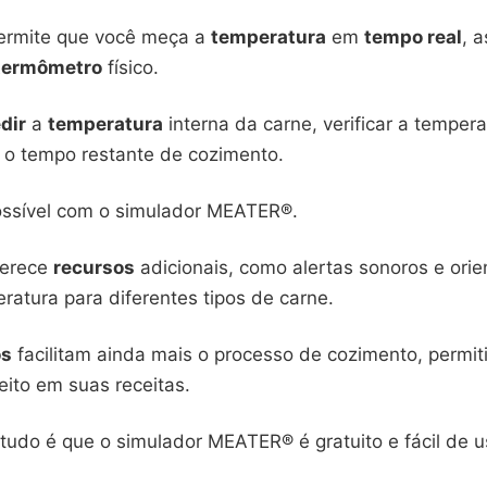
ermite que você meça a
temperatura
em
tempo real
, 
termômetro
físico.
dir
a
temperatura
interna da carne, verificar a temper
o tempo restante de cozimento.
ossível com o simulador MEATER®.
ferece
recursos
adicionais, como alertas sonoros e ori
ratura para diferentes tipos de carne.
os
facilitam ainda mais o processo de cozimento, permi
eito em suas receitas.
tudo é que o simulador MEATER® é gratuito e fácil de u