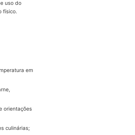
de uso do
físico.
mperatura em
arne,
e orientações
s culinárias;