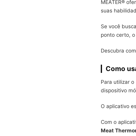
MEATER® ofere
suas habilida
Se você busca 
ponto certo, 
Descubra como
Como usa
Para utilizar
dispositivo mó
O aplicativo e
Com o aplicat
Meat Thermo