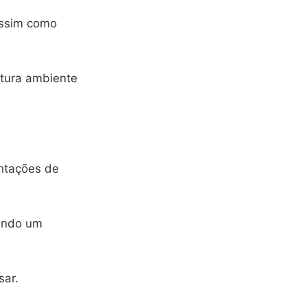
assim como
atura ambiente
entações de
tindo um
sar.