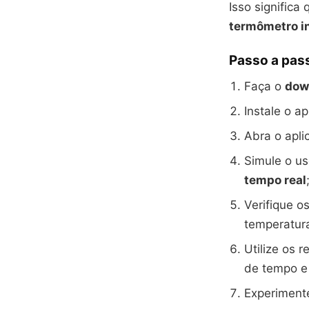
Isso significa
termômetro in
Passo a pas
Faça o
dow
Instale o a
Abra o apli
Simule o u
tempo real
Verifique o
temperatur
Utilize os 
de tempo e
Experimente