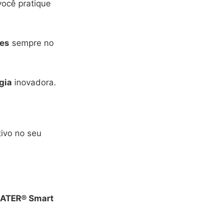
você pratique
es
sempre no
gia
inovadora.
tivo no seu
ATER® Smart