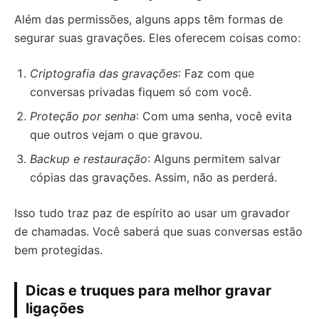
Além das permissões, alguns apps têm formas de
segurar suas gravações. Eles oferecem coisas como:
Criptografia das gravações
: Faz com que
conversas privadas fiquem só com você.
Proteção por senha
: Com uma senha, você evita
que outros vejam o que gravou.
Backup e restauração
: Alguns permitem salvar
cópias das gravações. Assim, não as perderá.
Isso tudo traz paz de espírito ao usar um gravador
de chamadas. Você saberá que suas conversas estão
bem protegidas.
Dicas e truques para melhor gravar
ligações