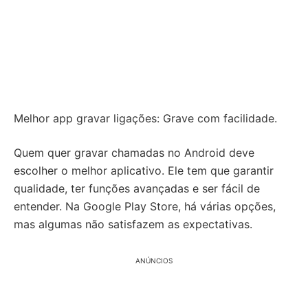
Melhor app gravar ligações: Grave com facilidade.
Quem quer gravar chamadas no Android deve
escolher o melhor aplicativo. Ele tem que garantir
qualidade, ter funções avançadas e ser fácil de
entender. Na Google Play Store, há várias opções,
mas algumas não satisfazem as expectativas.
ANÚNCIOS