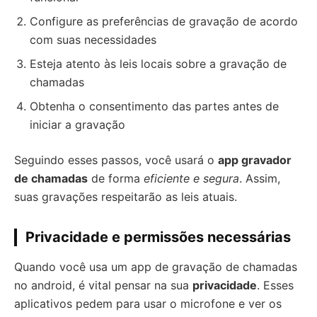
Configure as preferências de gravação de acordo
com suas necessidades
Esteja atento às leis locais sobre a gravação de
chamadas
Obtenha o consentimento das partes antes de
iniciar a gravação
Seguindo esses passos, você usará o
app gravador
de chamadas
de forma
eficiente e segura
. Assim,
suas gravações respeitarão as leis atuais.
Privacidade e permissões necessárias
Quando você usa um app de gravação de chamadas
no android, é vital pensar na sua
privacidade
. Esses
aplicativos pedem para usar o microfone e ver os