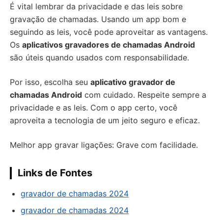
É vital lembrar da privacidade e das leis sobre
gravação de chamadas. Usando um app bom e
seguindo as leis, você pode aproveitar as vantagens.
Os
aplicativos gravadores de chamadas Android
são úteis quando usados com responsabilidade.
Por isso, escolha seu
aplicativo gravador de
chamadas Android
com cuidado. Respeite sempre a
privacidade e as leis. Com o app certo, você
aproveita a tecnologia de um jeito seguro e eficaz.
Melhor app gravar ligações: Grave com facilidade.
Links de Fontes
gravador de chamadas 2024
gravador de chamadas 2024