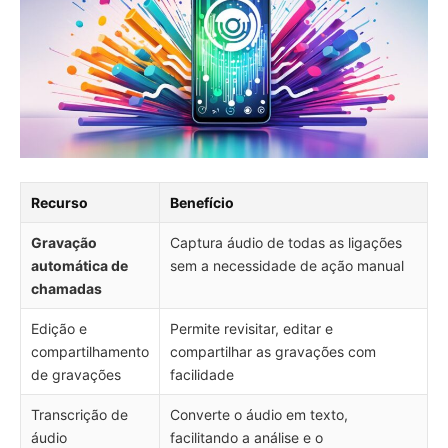
Recurso
Benefício
Gravação
Captura áudio de todas as ligações
automática de
sem a necessidade de ação manual
chamadas
Edição e
Permite revisitar, editar e
compartilhamento
compartilhar as gravações com
de gravações
facilidade
Transcrição de
Converte o áudio em texto,
áudio
facilitando a análise e o