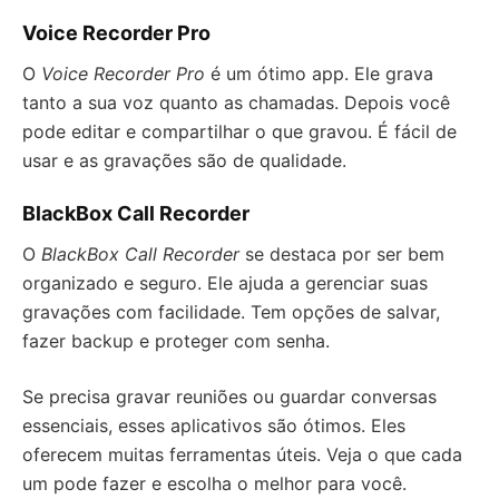
Voice Recorder Pro
O
Voice Recorder Pro
é um ótimo app. Ele grava
tanto a sua voz quanto as chamadas. Depois você
pode editar e compartilhar o que gravou. É fácil de
usar e as gravações são de qualidade.
BlackBox Call Recorder
O
BlackBox Call Recorder
se destaca por ser bem
organizado e seguro. Ele ajuda a gerenciar suas
gravações com facilidade. Tem opções de salvar,
fazer backup e proteger com senha.
Se precisa gravar reuniões ou guardar conversas
essenciais, esses aplicativos são ótimos. Eles
oferecem muitas ferramentas úteis. Veja o que cada
um pode fazer e escolha o melhor para você.